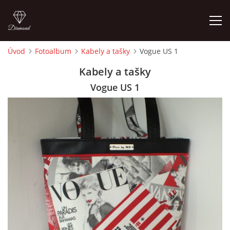
Úvod
Fotoalbum
Kabely a tašky
Vogue US 1
ÚVOD
Kabely a tašky
Vogue US 1
FOTOALBUM
CEDULKY
MOJE POSLEDNÍ PRÁCE