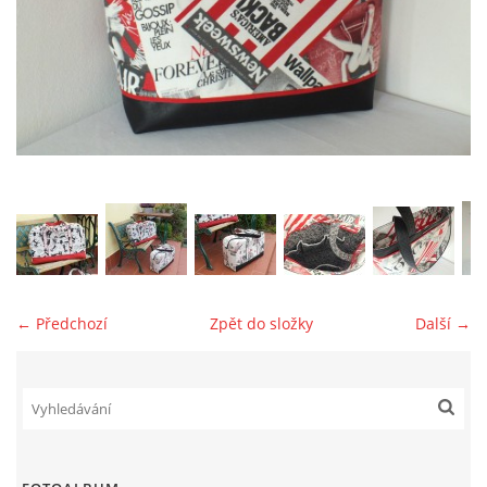
jk-laguna@seznam.cz
© 2025 eStránky.cz
← Předchozí
Zpět do složky
Další →