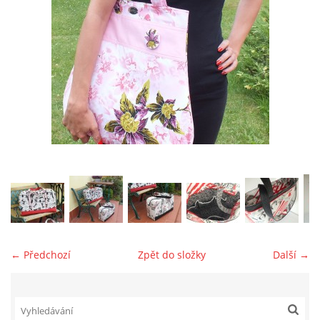
jk-laguna@seznam.cz
© 2025 eStránky.cz
← Předchozí
Zpět do složky
Další →