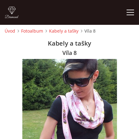
Úvod
Fotoalbum
Kabely a tašky
Víla 8
ÚVOD
Kabely a tašky
Víla 8
FOTOALBUM
CEDULKY
MOJE POSLEDNÍ PRÁCE