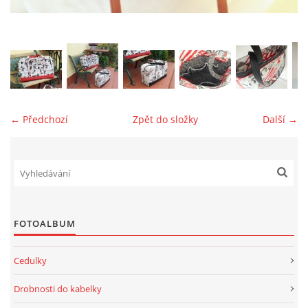
jk-laguna@seznam.cz
© 2025 eStránky.cz
← Předchozí
Zpět do složky
Další →
FOTOALBUM
Cedulky
Drobnosti do kabelky