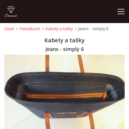
Úvod
Fotoalbum
Kabely a tašky
Jeans - simply 6
ÚVOD
Kabely a tašky
Jeans - simply 6
FOTOALBUM
CEDULKY
MOJE POSLEDNÍ PRÁCE