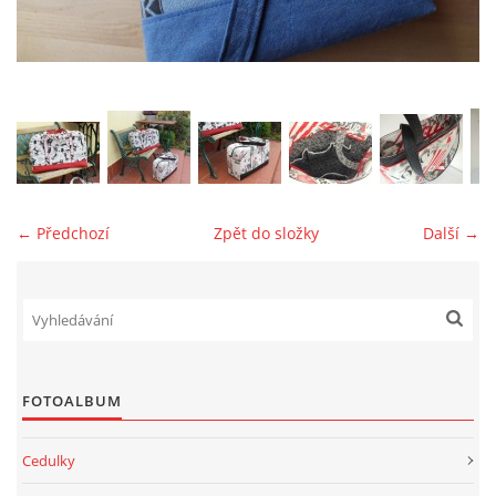
jk-laguna@seznam.cz
© 2025 eStránky.cz
← Předchozí
Zpět do složky
Další →
FOTOALBUM
Cedulky