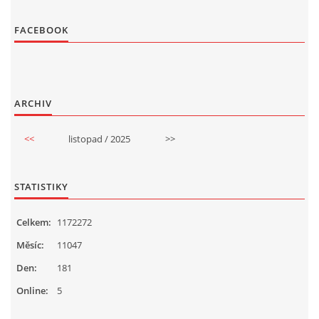
FACEBOOK
ARCHIV
<<
listopad / 2025
>>
STATISTIKY
Celkem:
1172272
Měsíc:
11047
Den:
181
Online:
5