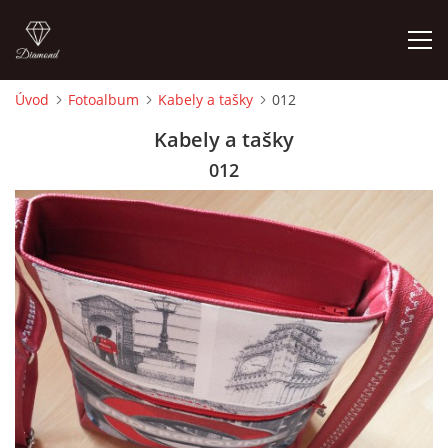
Úvod
Fotoalbum
Kabely a tašky
012
ÚVOD
Kabely a tašky
012
FOTOALBUM
CEDULKY
MOJE POSLEDNÍ PRÁCE