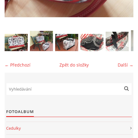
jk-laguna@seznam.cz
© 2025 eStránky.cz
← Předchozí
Zpět do složky
Další →
FOTOALBUM
Cedulky