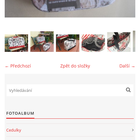
jk-laguna@seznam.cz
© 2025 eStránky.cz
← Předchozí
Zpět do složky
Další →
FOTOALBUM
Cedulky