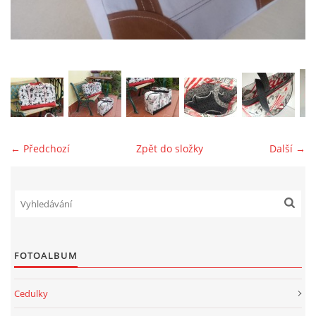
jk-laguna@seznam.cz
© 2025 eStránky.cz
← Předchozí
Zpět do složky
Další →
FOTOALBUM
Cedulky