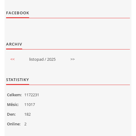
FACEBOOK
ARCHIV
<<
listopad / 2025
>>
STATISTIKY
Celkem:
1172231
Měsíc:
11017
Den:
182
Online:
2