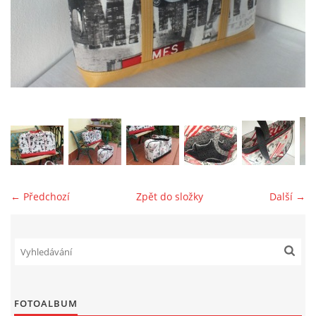
jk-laguna@seznam.cz
© 2025 eStránky.cz
← Předchozí
Zpět do složky
Další →
FOTOALBUM