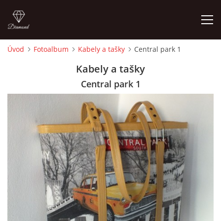
Úvod
Fotoalbum
Kabely a tašky
Central park 1
ÚVOD
Kabely a tašky
Central park 1
FOTOALBUM
CEDULKY
MOJE POSLEDNÍ PRÁCE