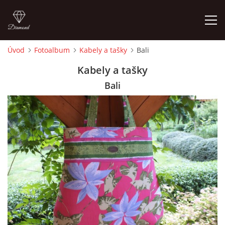
Úvod
Fotoalbum
Kabely a tašky
Bali
ÚVOD
Kabely a tašky
Bali
FOTOALBUM
CEDULKY
MOJE POSLEDNÍ PRÁCE