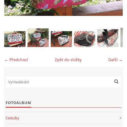
jk-laguna@seznam.cz
© 2025 eStránky.cz
← Předchozí
Zpět do složky
Další →
FOTOALBUM
Cedulky