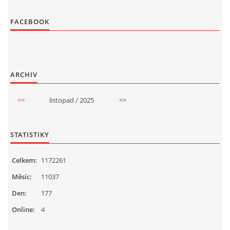
FACEBOOK
ARCHIV
<<
listopad / 2025
>>
STATISTIKY
Celkem:
1172261
Měsíc:
11037
Den:
177
Online:
4