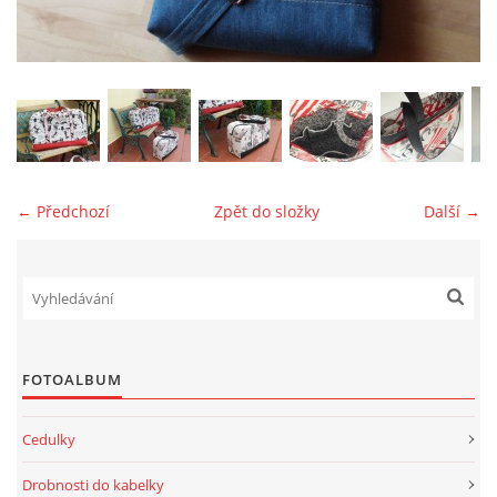
jk-laguna@seznam.cz
© 2025 eStránky.cz
← Předchozí
Zpět do složky
Další →
FOTOALBUM
Cedulky
Drobnosti do kabelky