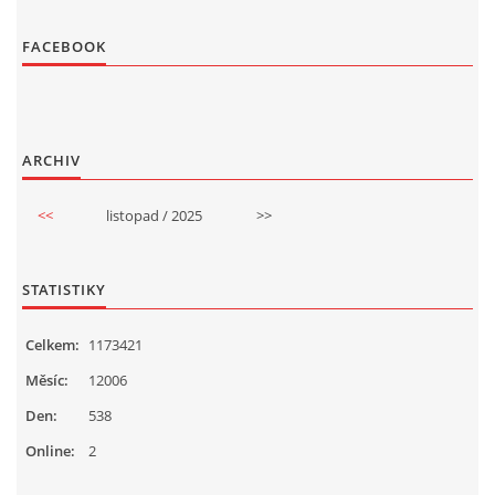
FACEBOOK
ARCHIV
<<
listopad / 2025
>>
STATISTIKY
Celkem:
1173421
Měsíc:
12006
Den:
538
Online:
2