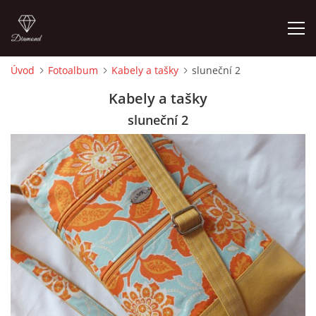
Úvod
Fotoalbum
Kabely a tašky
sluneční 2
ÚVOD
Kabely a tašky
sluneční 2
FOTOALBUM
CEDULKY
MOJE POSLEDNÍ PRÁCE