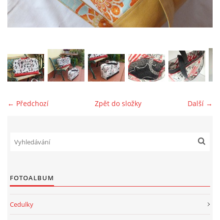
jk-laguna@seznam.cz
© 2025 eStránky.cz
← Předchozí
Zpět do složky
Další →
FOTOALBUM
Cedulky