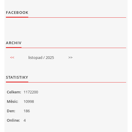
FACEBOOK
ARCHIV
<<
listopad / 2025
>>
STATISTIKY
Celkem:
1172200
Měsíc:
10998
Den:
186
Online:
4