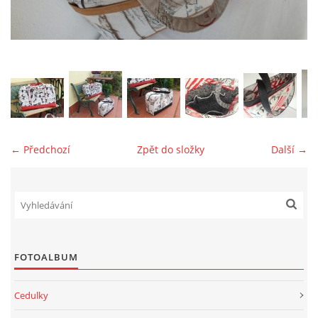
jk-laguna@seznam.cz
© 2025 eStránky.cz
← Předchozí
Zpět do složky
Další →
FOTOALBUM
Cedulky