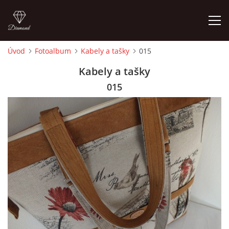
Úvod
Fotoalbum
Kabely a tašky
015
ÚVOD
Kabely a tašky
015
FOTOALBUM
CEDULKY
MOJE POSLEDNÍ PRÁCE