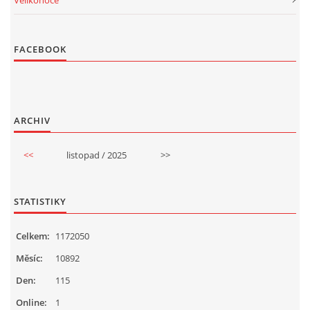
FACEBOOK
ARCHIV
<<
listopad / 2025
>>
STATISTIKY
Celkem:
1172050
Měsíc:
10892
Den:
115
Online:
1