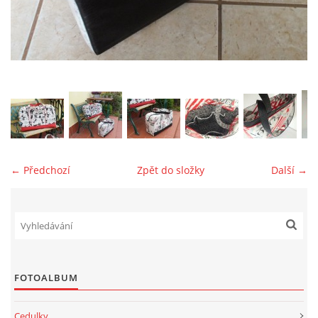
jk-laguna@seznam.cz
© 2025 eStránky.cz
← Předchozí
Zpět do složky
Další →
FOTOALBUM
Cedulky