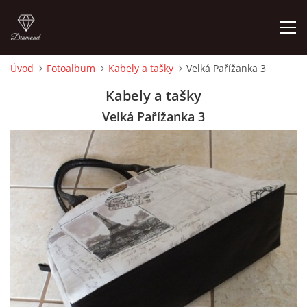
Úvod
Fotoalbum
Kabely a tašky
Velká Pařížanka 3
ÚVOD
Kabely a tašky
Velká Pařížanka 3
FOTOALBUM
CEDULKY
MOJE POSLEDNÍ PRÁCE