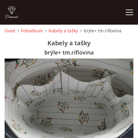
Úvod
Fotoalbum
Kabely a tašky
brýle+ tm.riflovina
ÚVOD
Kabely a tašky
brýle+ tm.riflovina
FOTOALBUM
CEDULKY
MOJE POSLEDNÍ PRÁCE