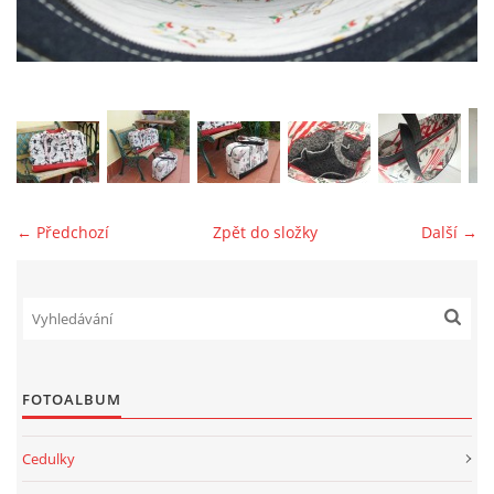
jk-laguna@seznam.cz
© 2025 eStránky.cz
← Předchozí
Zpět do složky
Další →
FOTOALBUM
Cedulky