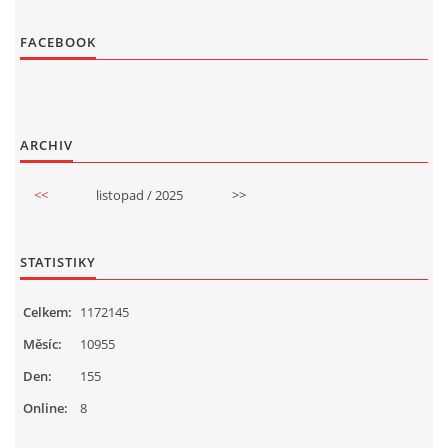
FACEBOOK
ARCHIV
<<
listopad / 2025
>>
STATISTIKY
Celkem:
1172145
Měsíc:
10955
Den:
155
Online:
8