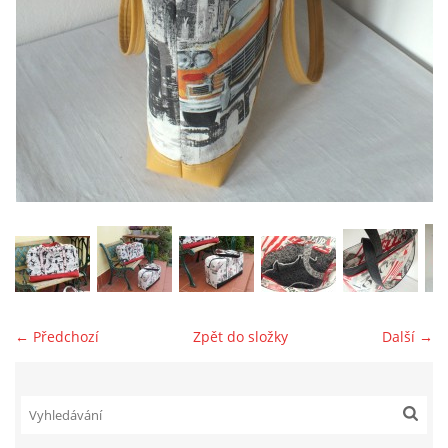
jk-laguna@seznam.cz
© 2025 eStránky.cz
← Předchozí
Zpět do složky
Další →