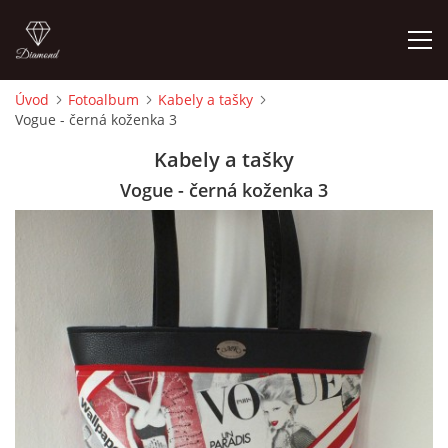
Úvod
Fotoalbum
Kabely a tašky
Vogue - černá koženka 3
ÚVOD
Kabely a tašky
FOTOALBUM
Vogue - černá koženka 3
CEDULKY
MOJE POSLEDNÍ PRÁCE