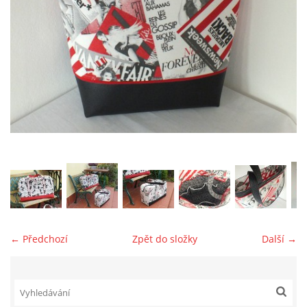
jk-laguna@seznam.cz
© 2025 eStránky.cz
← Předchozí
Zpět do složky
Další →