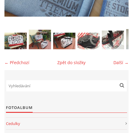
jk-laguna@seznam.cz
© 2025 eStránky.cz
← Předchozí
Zpět do složky
Další →
FOTOALBUM
Cedulky