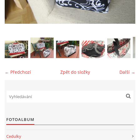
jk-laguna@seznam.cz
© 2025 eStránky.cz
← Předchozí
Zpět do složky
Další →
FOTOALBUM
Cedulky