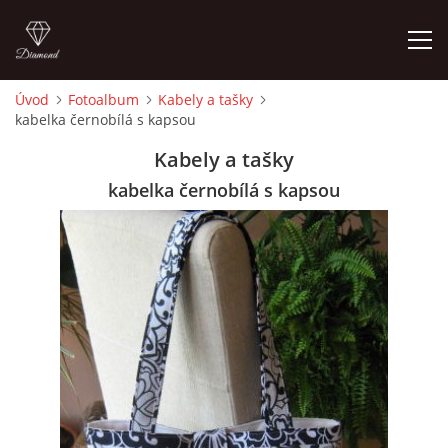
Úvod
Fotoalbum
Kabely a tašky
kabelka černobílá s kapsou
ÚVOD
Kabely a tašky
FOTOALBUM
kabelka černobílá s kapsou
CEDULKY
MOJE POSLEDNÍ PRÁCE