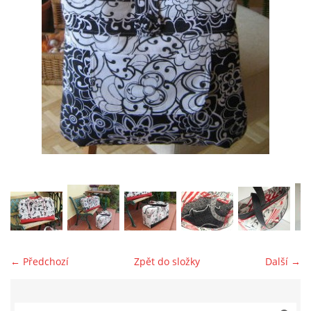
jk-laguna@seznam.cz
© 2025 eStránky.cz
← Předchozí
Zpět do složky
Další →