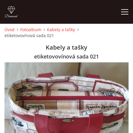
Úvod
Fotoalbum
Kabely a tašky
etiketovovínová sada 021
ÚVOD
Kabely a tašky
FOTOALBUM
etiketovovínová sada 021
CEDULKY
MOJE POSLEDNÍ PRÁCE