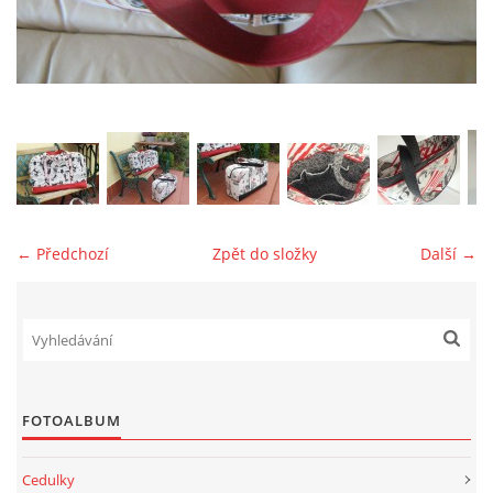
jk-laguna@seznam.cz
© 2025 eStránky.cz
← Předchozí
Zpět do složky
Další →
FOTOALBUM
Cedulky