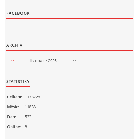
FACEBOOK
ARCHIV
<<
listopad / 2025
>>
STATISTIKY
Celkem:
1173226
Měsíc:
11838
Den:
532
Online:
8