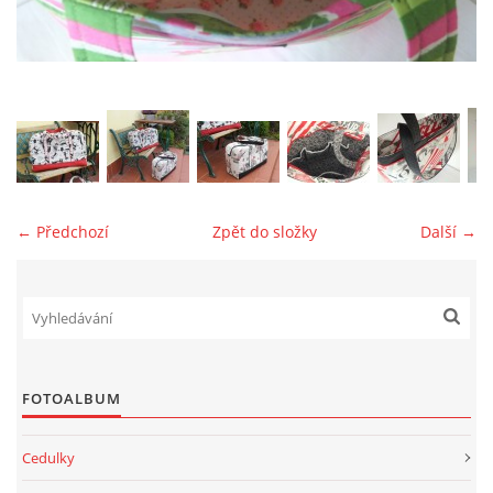
jk-laguna@seznam.cz
© 2025 eStránky.cz
← Předchozí
Zpět do složky
Další →
FOTOALBUM
Cedulky