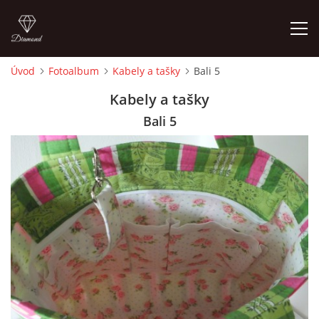
Úvod
Fotoalbum
Kabely a tašky
Bali 5
ÚVOD
Kabely a tašky
Bali 5
FOTOALBUM
CEDULKY
MOJE POSLEDNÍ PRÁCE