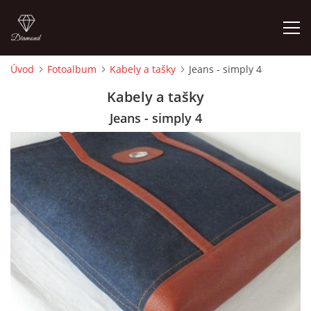
Úvod
Fotoalbum
Kabely a tašky
Jeans - simply 4
ÚVOD
Kabely a tašky
Jeans - simply 4
FOTOALBUM
CEDULKY
MOJE POSLEDNÍ PRÁCE