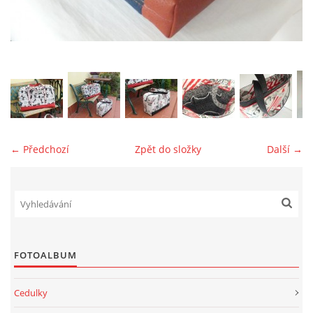
jk-laguna@seznam.cz
© 2025 eStránky.cz
← Předchozí
Zpět do složky
Další →
FOTOALBUM
Cedulky