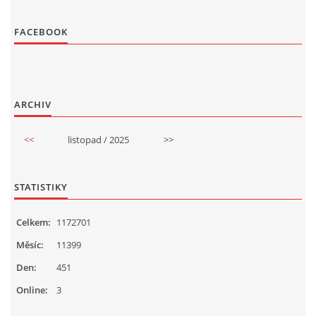
FACEBOOK
ARCHIV
<<
listopad / 2025
>>
STATISTIKY
Celkem:
1172701
Měsíc:
11399
Den:
451
Online:
3