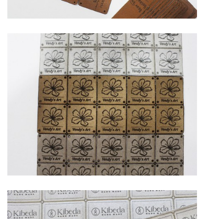
jk-laguna@seznam.cz
© 2025 eStránky.cz