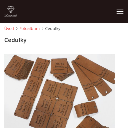
Úvod
Fotoalbum
Cedulky
ÚVOD
Cedulky
FOTOALBUM
CEDULKY
MOJE POSLEDNÍ PRÁCE