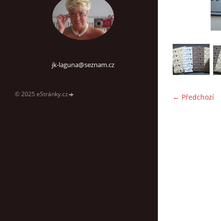
jk-laguna@seznam.cz
© 2025 eStránky.cz
← Předchozí