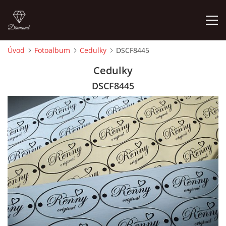
Úvod
Fotoalbum
Cedulky
DSCF8445
ÚVOD
Cedulky
DSCF8445
FOTOALBUM
CEDULKY
MOJE POSLEDNÍ PRÁCE