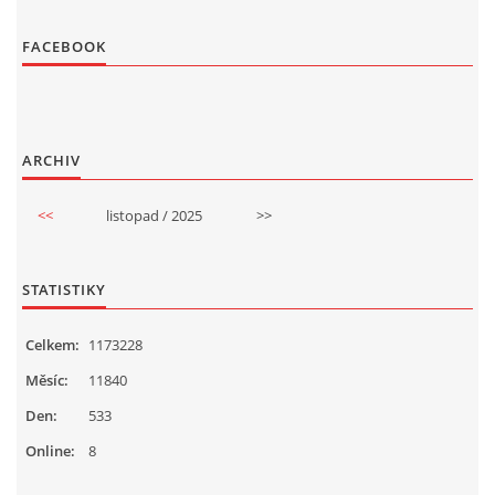
FACEBOOK
ARCHIV
<<
listopad / 2025
>>
STATISTIKY
Celkem:
1173228
Měsíc:
11840
Den:
533
Online:
8