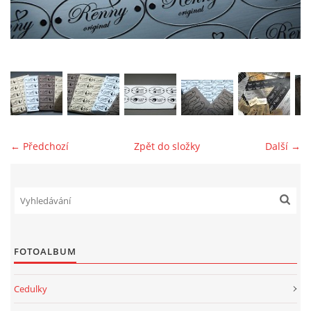
jk-laguna@seznam.cz
© 2025 eStránky.cz
← Předchozí
Zpět do složky
Další →
FOTOALBUM
Cedulky