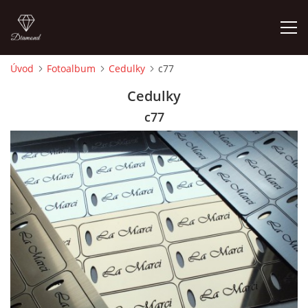
Úvod
Fotoalbum
Cedulky
c77
ÚVOD
Cedulky
c77
FOTOALBUM
CEDULKY
MOJE POSLEDNÍ PRÁCE