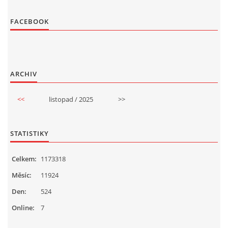
FACEBOOK
ARCHIV
<<
listopad / 2025
>>
STATISTIKY
Celkem:
1173318
Měsíc:
11924
Den:
524
Online:
7