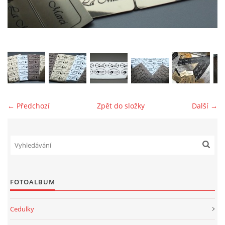
jk-laguna@seznam.cz
© 2025 eStránky.cz
← Předchozí
Zpět do složky
Další →
FOTOALBUM
Cedulky