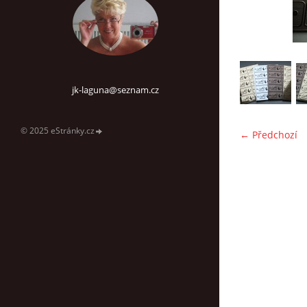
jk-laguna@seznam.cz
© 2025 eStránky.cz
← Předchozí