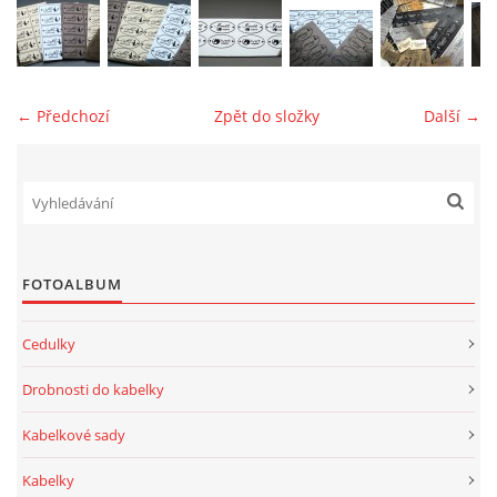
jk-laguna@seznam.cz
© 2025 eStránky.cz
← Předchozí
Zpět do složky
Další →
FOTOALBUM
Cedulky
Drobnosti do kabelky
Kabelkové sady
Kabelky