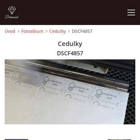
Úvod
Fotoalbum
Cedulky
DSCF4857
ÚVOD
Cedulky
DSCF4857
FOTOALBUM
CEDULKY
MOJE POSLEDNÍ PRÁCE