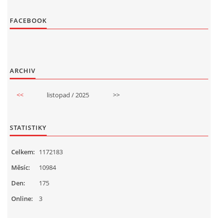
FACEBOOK
ARCHIV
<<
listopad / 2025
>>
STATISTIKY
Celkem:
1172183
Měsíc:
10984
Den:
175
Online:
3