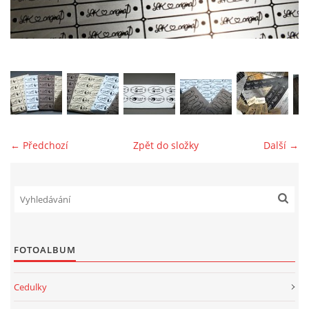
jk-laguna@seznam.cz
© 2025 eStránky.cz
← Předchozí
Zpět do složky
Další →
FOTOALBUM
Cedulky