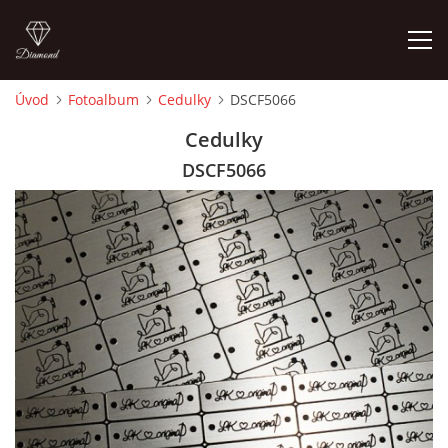
Úvod
Fotoalbum
Cedulky
DSCF5066
ÚVOD
Cedulky
DSCF5066
FOTOALBUM
CEDULKY
MOJE POSLEDNÍ PRÁCE