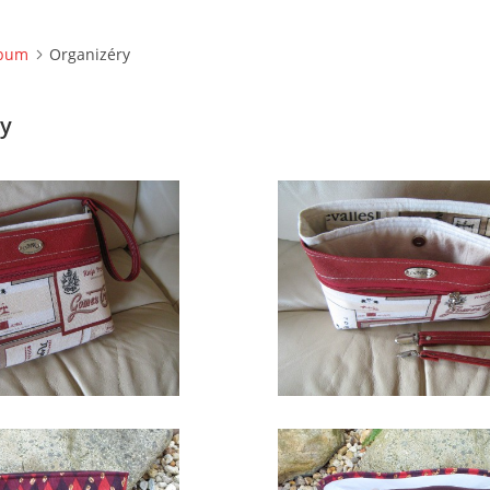
lbum
Organizéry
ry