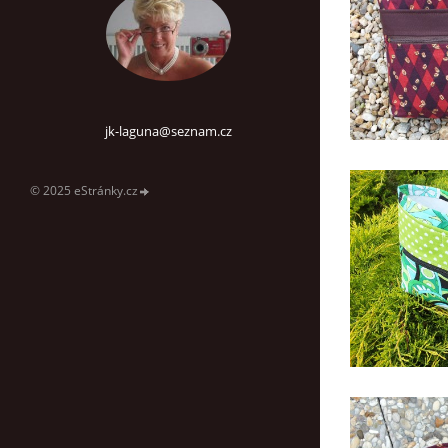
jk-laguna@seznam.cz
© 2025 eStránky.cz