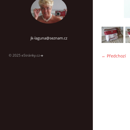
jk-laguna@seznam.cz
© 2025 eStránky.cz
← Předchozí