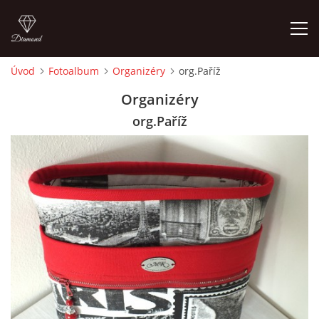
Úvod
Fotoalbum
Organizéry
org.Paříž
ÚVOD
Organizéry
org.Paříž
FOTOALBUM
CEDULKY
MOJE POSLEDNÍ PRÁCE