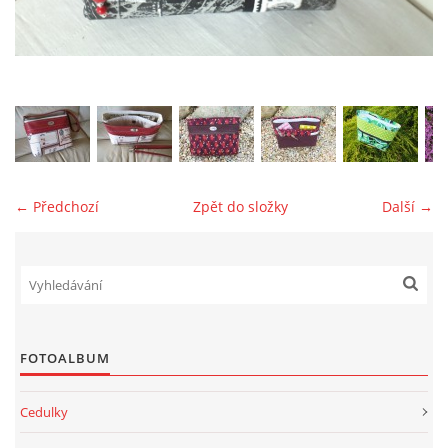
jk-laguna@seznam.cz
© 2025 eStránky.cz
← Předchozí
Zpět do složky
Další →
FOTOALBUM
Cedulky