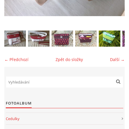
jk-laguna@seznam.cz
© 2025 eStránky.cz
← Předchozí
Zpět do složky
Další →
FOTOALBUM
Cedulky