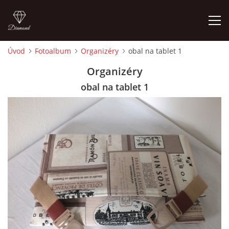
Úvod
Fotoalbum
Organizéry
obal na tablet 1
ÚVOD
Organizéry
obal na tablet 1
FOTOALBUM
CEDULKY
MOJE POSLEDNÍ PRÁCE