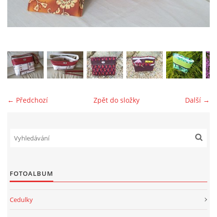
jk-laguna@seznam.cz
© 2025 eStránky.cz
← Předchozí
Zpět do složky
Další →
FOTOALBUM
Cedulky