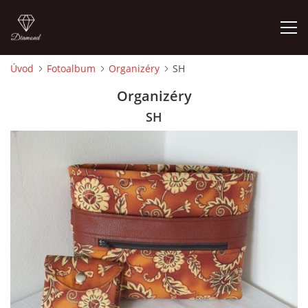
Úvod
Fotoalbum
Organizéry
SH
ÚVOD
Organizéry
SH
FOTOALBUM
CEDULKY
MOJE POSLEDNÍ PRÁCE