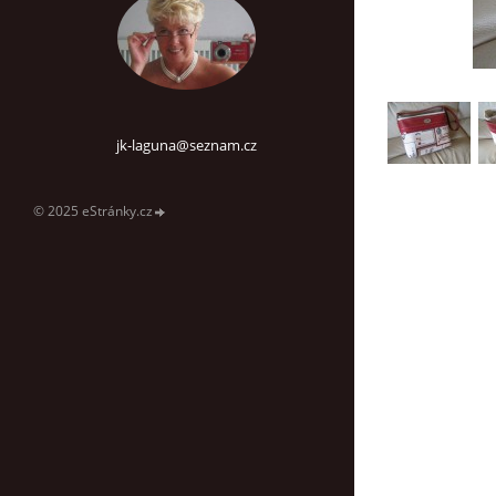
jk-laguna@seznam.cz
© 2025 eStránky.cz