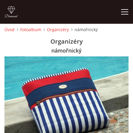
Úvod
Fotoalbum
Organizéry
námořnický
ÚVOD
Organizéry
námořnický
FOTOALBUM
CEDULKY
MOJE POSLEDNÍ PRÁCE