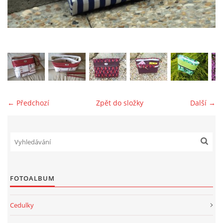
jk-laguna@seznam.cz
© 2025 eStránky.cz
← Předchozí
Zpět do složky
Další →
FOTOALBUM
Cedulky