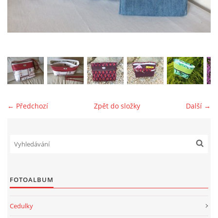
jk-laguna@seznam.cz
© 2025 eStránky.cz
← Předchozí
Zpět do složky
Další →
FOTOALBUM
Cedulky