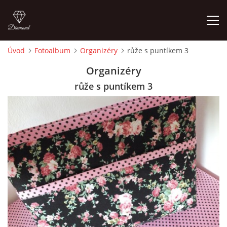
Úvod
Fotoalbum
Organizéry
růže s puntíkem 3
ÚVOD
Organizéry
růže s puntíkem 3
FOTOALBUM
CEDULKY
MOJE POSLEDNÍ PRÁCE