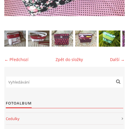
jk-laguna@seznam.cz
© 2025 eStránky.cz
← Předchozí
Zpět do složky
Další →
FOTOALBUM
Cedulky