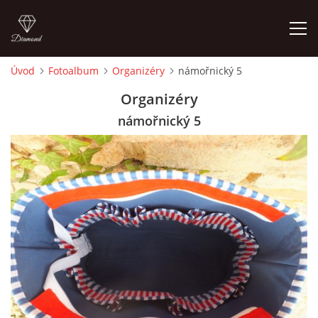
Úvod
Fotoalbum
Organizéry
námořnický 5
ÚVOD
Organizéry
námořnický 5
FOTOALBUM
CEDULKY
MOJE POSLEDNÍ PRÁCE