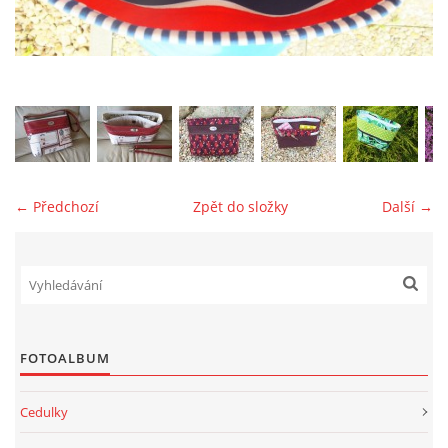
jk-laguna@seznam.cz
© 2025 eStránky.cz
← Předchozí
Zpět do složky
Další →
FOTOALBUM
Cedulky