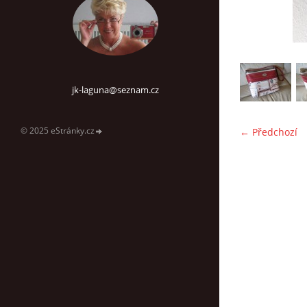
jk-laguna@seznam.cz
© 2025 eStránky.cz
← Předchozí