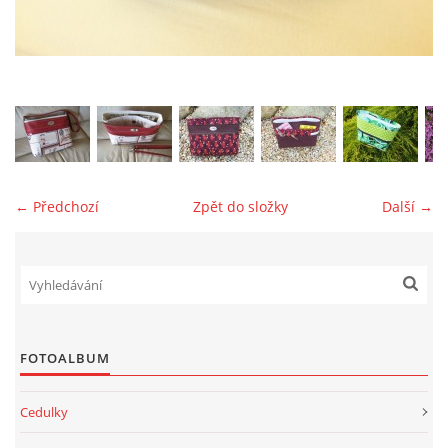
jk-laguna@seznam.cz
© 2025 eStránky.cz
← Předchozí
Zpět do složky
Další →
FOTOALBUM
Cedulky