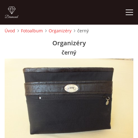
Úvod
Fotoalbum
Organizéry
černý
ÚVOD
Organizéry
černý
FOTOALBUM
CEDULKY
MOJE POSLEDNÍ PRÁCE