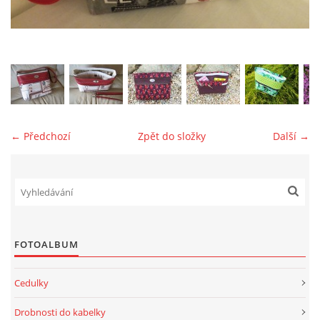
jk-laguna@seznam.cz
© 2025 eStránky.cz
← Předchozí
Zpět do složky
Další →
FOTOALBUM
Cedulky
Drobnosti do kabelky