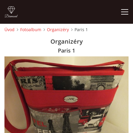
Úvod
Fotoalbum
Organizéry
Paris 1
ÚVOD
Organizéry
Paris 1
FOTOALBUM
CEDULKY
MOJE POSLEDNÍ PRÁCE