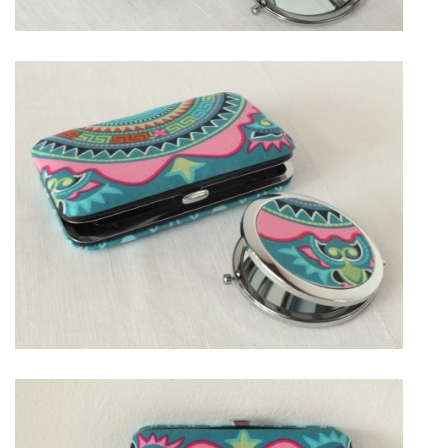
jk-laguna@seznam.cz
© 2025 eStránky.cz