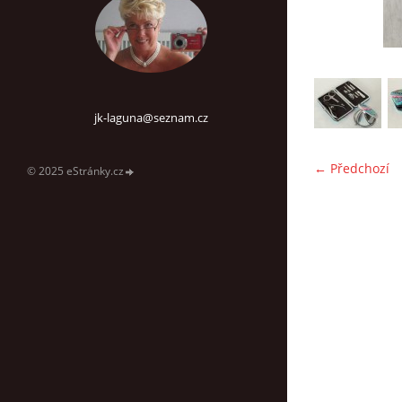
jk-laguna@seznam.cz
← Předchozí
© 2025 eStránky.cz