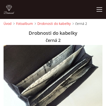
Úvod
Fotoalbum
Drobnosti do kabelky
černá 2
ÚVOD
Drobnosti do kabelky
černá 2
FOTOALBUM
CEDULKY
MOJE POSLEDNÍ PRÁCE