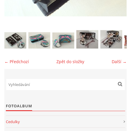
jk-laguna@seznam.cz
© 2025 eStránky.cz
← Předchozí
Zpět do složky
Další →
FOTOALBUM
Cedulky