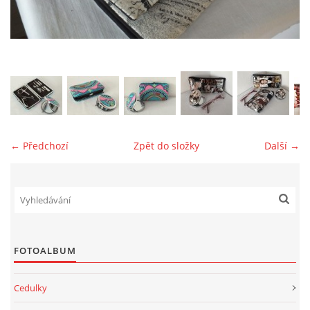
jk-laguna@seznam.cz
© 2025 eStránky.cz
← Předchozí
Zpět do složky
Další →
FOTOALBUM
Cedulky