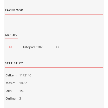
FACEBOOK
ARCHIV
<<
listopad / 2025
>>
STATISTIKY
Celkem:
1172140
Měsíc:
10951
Den:
150
Online:
3