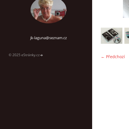
jk-laguna@seznam.cz
© 2025 eStránky.cz
← Předchozí