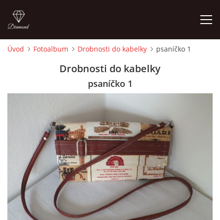
Úvod
Fotoalbum
Drobnosti do kabelky
psaníčko 1
ÚVOD
Drobnosti do kabelky
psaníčko 1
FOTOALBUM
CEDULKY
MOJE POSLEDNÍ PRÁCE