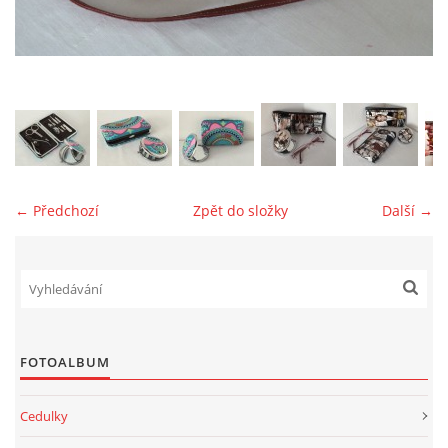
jk-laguna@seznam.cz
© 2025 eStránky.cz
← Předchozí
Zpět do složky
Další →
FOTOALBUM
Cedulky