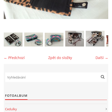
jk-laguna@seznam.cz
© 2025 eStránky.cz
← Předchozí
Zpět do složky
Další →
FOTOALBUM
Cedulky