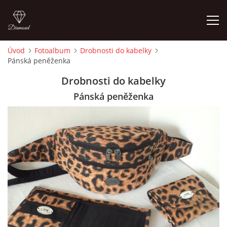
Úvod
Fotoalbum
Drobnosti do kabelky
Pánská peněženka
ÚVOD
Drobnosti do kabelky
FOTOALBUM
Pánská peněženka
CEDULKY
MOJE POSLEDNÍ PRÁCE