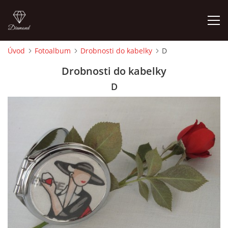
Úvod
Fotoalbum
Drobnosti do kabelky
D
ÚVOD
Drobnosti do kabelky
D
FOTOALBUM
CEDULKY
MOJE POSLEDNÍ PRÁCE