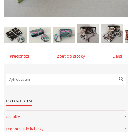
jk-laguna@seznam.cz
© 2025 eStránky.cz
← Předchozí
Zpět do složky
Další →
FOTOALBUM
Cedulky
Drobnosti do kabelky