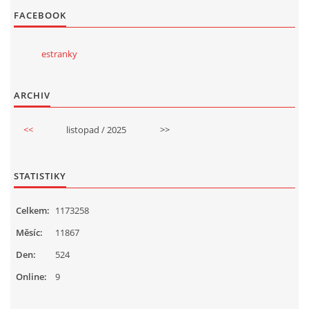
FACEBOOK
estranky
ARCHIV
<<
listopad / 2025
>>
STATISTIKY
Celkem:
1173258
Měsíc:
11867
Den:
524
Online:
9